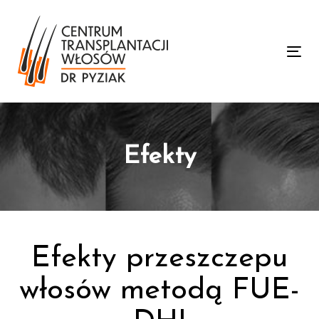
Skip
Skip
links
to
primary
To
navigation
nav
Skip
to
content
Efekty
Efekty przeszczepu
włosów metodą FUE-